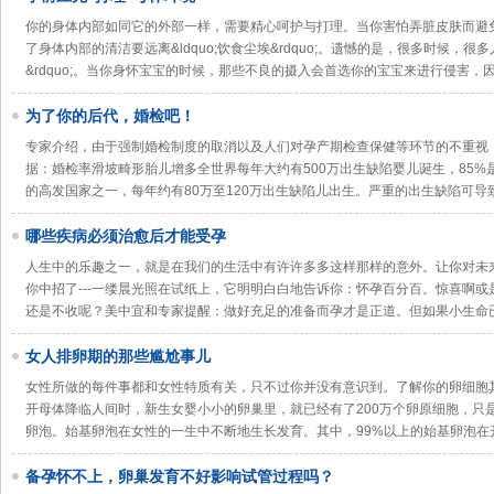
你的身体内部如同它的外部一样，需要精心呵护与打理。当你害怕弄脏皮肤而避
了身体内部的清洁要远离&ldquo;饮食尘埃&rdquo;。遗憾的是，很多时候，很多
&rdquo;。当你身怀宝宝的时候，那些不良的摄入会首选你的宝宝来进行侵害，
为了你的后代，婚检吧！
专家介绍，由于强制婚检制度的取消以及人们对孕产期检查保健等环节的不重
据：婚检率滑坡畸形胎儿增多全世界每年大约有500万出生缺陷婴儿诞生，85
的高发国家之一，每年约有80万至120万出生缺陷儿出生。严重的出生缺陷可导
哪些疾病必须治愈后才能受孕
人生中的乐趣之一，就是在我们的生活中有许许多多这样那样的意外。让你对未
你中招了---一缕晨光照在试纸上，它明明白白地告诉你：怀孕百分百。惊喜啊
还是不收呢？美中宜和专家提醒：做好充足的准备而孕才是正道。但如果小生命
女人排卵期的那些尴尬事儿
女性所做的每件事都和女性特质有关，只不过你并没有意识到。了解你的卵细胞
开母体降临人间时，新生女婴小小的卵巢里，就已经有了200万个卵原细胞，只
卵泡。始基卵泡在女性的一生中不断地生长发育。其中，99%以上的始基卵泡在
备孕怀不上，卵巢发育不好影响试管过程吗？