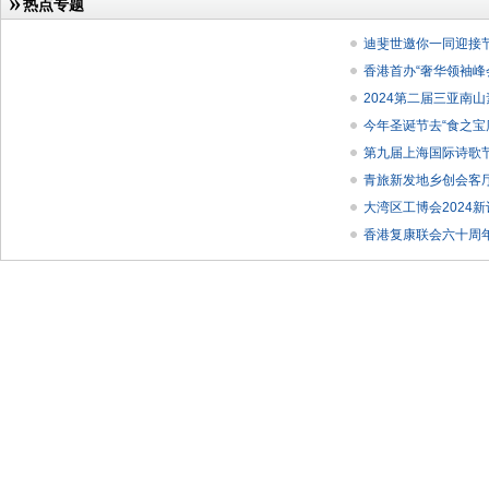
热点专题
迪斐世邀你一同迎接
香港首办“奢华领袖峰
2024第二届三亚南
今年圣诞节去“食之宝
第九届上海国际诗歌
青旅新发地乡创会客厅
大湾区工博会2024新
香港复康联会六十周