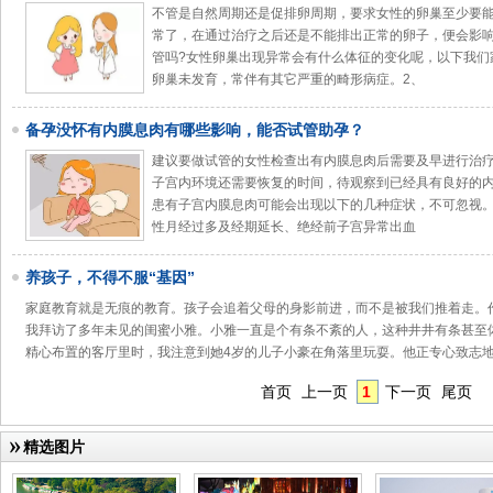
不管是自然周期还是促排卵周期，要求女性的卵巢至少要
常了，在通过治疗之后还是不能排出正常的卵子，便会影
管吗?女性卵巢出现异常会有什么体征的变化呢，以下我们
卵巢未发育，常伴有其它严重的畸形病症。2、
备孕没怀有内膜息肉有哪些影响，能否试管助孕？
建议要做试管的女性检查出有内膜息肉后需要及早进行治疗
子宫内环境还需要恢复的时间，待观察到已经具有良好的
患有子宫内膜息肉可能会出现以下的几种症状，不可忽视。
性月经过多及经期延长、绝经前子宫异常出血
养孩子，不得不服“基因”
家庭教育就是无痕的教育。孩子会追着父母的身影前进，而不是被我们推着走。作
我拜访了多年未见的闺蜜小雅。小雅一直是个有条不紊的人，这种井井有条甚至
精心布置的客厅里时，我注意到她4岁的儿子小豪在角落里玩耍。他正专心致志
首页
上一页
1
下一页
尾页
精选图片