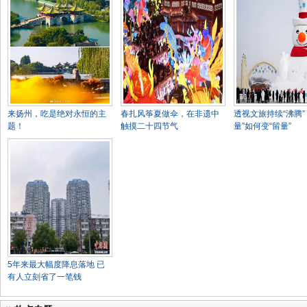
来扬州，吃是绝对永恒的主
春扎风筝夏做伞，在非遗中
透视文旅持续“沸腾”
题！
触摸二十四节气
量”如何变“留量”
5年来最大幅度降息落地 已
有人立刻省了一笔钱