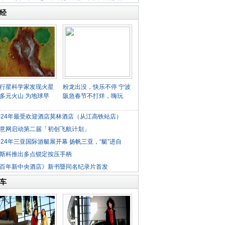
经
行星科学家发现火星
粉龙出没，快乐不停 宁波
多元火山 为地球早
阪急春节不打烊，嗨玩
024年最受欢迎酒店莫林酒店（从江高铁站店）
意网启动第二届「初创飞航计划」
024年三亚国际游艇展开幕 扬帆三亚，“艇”进自
斯科推出多点锁定按压手柄
百年新中央酒店》新书暨同名纪录片首发
车