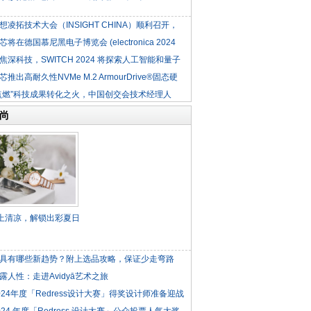
想凌拓技术大会（INSIGHT CHINA）顺利召开，
芯将在德国慕尼黑电子博览会 (electronica 2024
焦深科技，SWITCH 2024 将探索人工智能和量子
芯推出高耐久性NVMe M.2 ArmourDrive®固态硬
点燃”科技成果转化之火，中国创交会技术经理人
尚
”上清凉，解锁出彩夏日
具有哪些新趋势？附上选品攻略，保证少走弯路
露人性：走进Avidyā艺术之旅
024年度「Redress设计大赛」得奖设计师准备迎战