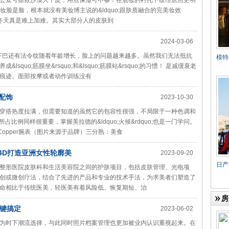
微信公众号拯救沙漠大干皮，用点保湿可不够！在底妆的衬托下纹理居然更明
？妆是妆脸是脸，根本就没有美妆博主说的&ldquo;跟肤质融合的完美妆效
皮的冬天真是难上加难。其实大部分人的皮肤到
2024-03-06
下巴还有法令纹随着年龄增长，脸上的问题越来越多。虽然我们无法抵抗
模特与
uo;筋膜坐&rsquo;和&lsquo;筋膜站&rsquo;的习惯！ 是减缓衰老
痕迹。面部按摩或者动作训练没有
配饰
2023-10-30
穿搭热度拉满，但需要知道的虽然它的包容性很强，不局限于一种色调和
占比例同样很重要，掌握美拉德的&ldquo;火候&rdquo;也是一门学问。
米Copper腕表（图片来源于品牌）三分熟：美食
a 4D打造亚洲女性轮廓美
2023-09-20
日产途
整形医院皮肤科和生活美容院之间的护肤项目，包括皮肤管理、光电项
创或微创疗法，结合了先进的产品和专业的技术手法，为求美者们塑造了
心使命相比于传统医美，轻医美有着风险低、恢复期短、治
房
键搞定
2023-06-02
为时下潮流选择，与此同时照片档案管理也更加被业内认识重视起来。在