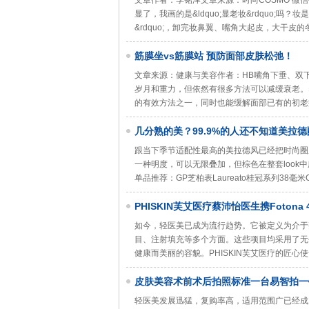
文章作者：李铭泽文章来源：时尚COSMO 
显了，我画的是&ldquo;显老妆&rdquo;吗
&rdquo;，卸完妆鼻翼、嘴角大起皮，大干
筋膜坐vs筋膜站 预防面部皮肤松弛！
文章来源：健康与美容作者：HB嘴角下垂、双
岁月和重力，但依然有很多方法可以减缓衰老。养成&lsq
的有效方法之一，同时也能缓解面部已有的初老
几分熟的美？99.9%的人还不知道美拉德
跟当下季节适配性最高的美拉德风已经把时尚圈
一种明度，可以无限叠加，但棕色在整套look中所
单品推荐：GP芝柏表Laureato桂冠系列38毫
PHISKIN芙艾医疗蔡沛怡医生携Foton
如今，轻医美已成为流行趋势。它被定义为介于
目、注射填充等多个方面。这些项目均采用了无
健康而美丽的容貌。PHISKIN芙艾医疗的匠
皮肤美容术前术后拍照标准一台易智拍一
轻医美发展迅猛，复购率高，适用范围广已经成