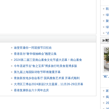
联
发
绿
聚
技
绿
盘
“
时
迪斐世邀你一同迎接节日狂欢
香港首办“奢华领袖峰会”翘楚云集
2024第二届三亚南山素食文化节盛大启幕！南山素食
今年圣诞节去“食之宝库”博多旅行吃美食逛博多阪
第九届上海国际诗歌节即将隆重开幕
“戴
青旅新发地乡创会客厅 国风雅集艺术展 开幕式顺利
大湾区工博会2024新设2大主题展，11月26-29日开幕
香港复康联会六十周年志庆
家
揭
2