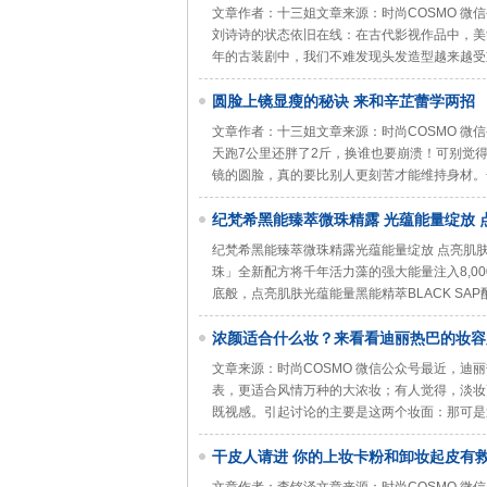
文章作者：十三姐文章来源：时尚COSMO 
刘诗诗的状态依旧在线：在古代影视作品中，美
年的古装剧中，我们不难发现头发造型越来越受
圆脸上镜显瘦的秘诀 来和辛芷蕾学两招
文章作者：十三姐文章来源：时尚COSMO 
天跑7公里还胖了2斤，换谁也要崩溃！可别觉
镜的圆脸，真的要比别人更刻苦才能维持身材。
纪梵希黑能臻萃微珠精露 光蕴能量绽放 
纪梵希黑能臻萃微珠精露光蕴能量绽放 点亮肌
珠」全新配方将千年活力藻的强大能量注入8,0
底般，点亮肌肤光蕴能量黑能精萃BLACK S
浓颜适合什么妆？来看看迪丽热巴的妆容
文章来源：时尚COSMO 微信公众号最近，
表，更适合风情万种的大浓妆；有人觉得，淡妆
既视感。引起讨论的主要是这两个妆面：那可是
干皮人请进 你的上妆卡粉和卸妆起皮有