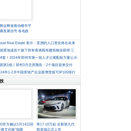
两会释放推动楼市平
康发展信号 各地政
roud Real Estate 表示：亚洲的人口变化将在未来
港置地成首个旗下所有香港既有建筑物业获得‘三
38套！2024年郑州市第一批人才公寓配租方案公示
居第1线丨郑州3月交房预告：2个项目迎来交付
024年1-2月中国房地产企业新增货值TOP100排行
技
UBG官方确认5月14日回
售17.18万起 全新第九代
经典艾伦格”地图
凯美瑞正式上市