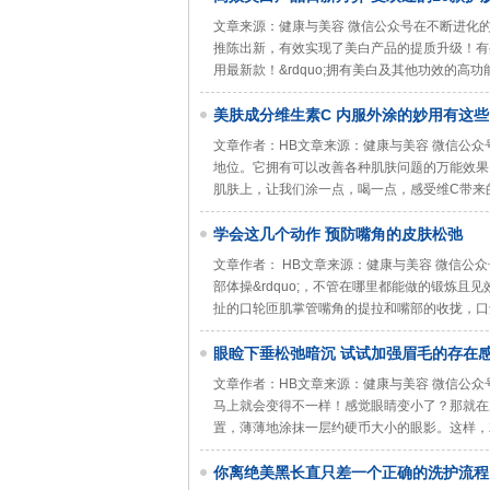
文章来源：健康与美容 微信公众号在不断进化
推陈出新，有效实现了美白产品的提质升级！有些
用最新款！&rdquo;拥有美白及其他功效的高
美肤成分维生素C 内服外涂的妙用有这些
文章作者：HB文章来源：健康与美容 微信公
地位。它拥有可以改善各种肌肤问题的万能效果
肌肤上，让我们涂一点，喝一点，感受维C带来
学会这几个动作 预防嘴角的皮肤松弛
文章作者： HB文章来源：健康与美容 微信公众
部体操&rdquo;，不管在哪里都能做的锻炼
扯的口轮匝肌掌管嘴角的提拉和嘴部的收拢，口
眼睑下垂松弛暗沉 试试加强眉毛的存在
文章作者：HB文章来源：健康与美容 微信公
马上就会变得不一样！感觉眼睛变小了？那就在
置，薄薄地涂抹一层约硬币大小的眼影。这样，
你离绝美黑长直只差一个正确的洗护流程