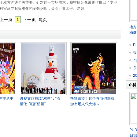
于双方沟通至关重要。针对这一市场需求，易智拍影像采集仪推出了专业
科室建立起标准化档案数据库，提高行业水平。易智
上一页
1
下一页
尾页
地方
稳健
P
香
7
乐
2
榜
科
在非遗中
透视文旅持续“沸腾”：“流
热辣滚烫！这个春节假期旅
量”如何变“留量”
游市场人气火爆→
​P
归“