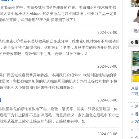
的化妆品业界中，美白领域可谓是先驱般的存在。美白知识和技术每年都
人甚至这样认为&ldquo;知名美妆品可以不问新旧，但美白产品一定要
功能单品齐聚，试用者用35天的时间亲测了以下1
2024-03-06
众号维生素C护理在有美肤效果的众多成分中，维生素C绝对拥有不可撼动的
资
，并且安全性也值得信赖。这时候到了冬季，夏秋季节的疲倦开始显现到
的神奇效果吧！有效作用于毛孔、色斑、皱纹下垂，让
2024-03-06
号口周区域很容易暴露年龄感。本期我们介绍&ldquo;随时随地能做的嘴
且见效显著！和松弛嘴角相关的肌肉嘴部周围的肌肉分为向上提拉的和向下拉
角提肌和大小颊骨肌则用来托住脸颊和嘴角处
来扬
主题
感
2024-03-06
迪
众号眼部常见的烦恼有眼睑下垂、松弛、暗沉等，其实，只要改变眉型，你
香
眉毛下方打上阴影不是加深眉毛，而是用稍深一点的颜色在眉毛中下方位
就能从视觉上缩小上眼皮的范围，让眼睛更有神。如
2
食
「
2024-03-06
今