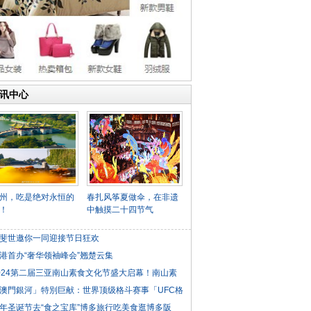
讯中心
州，吃是绝对永恒的
春扎风筝夏做伞，在非遗
！
中触摸二十四节气
斐世邀你一同迎接节日狂欢
港首办“奢华领袖峰会”翘楚云集
024第二届三亚南山素食文化节盛大启幕！南山素
澳門銀河」特別巨献：世界顶级格斗赛事「UFC格
年圣诞节去“食之宝库”博多旅行吃美食逛博多阪