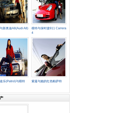
新奥迪A8(Audi A8)
模特与保时捷911 Carrera
4
乐(Patrol)与模特
紫凝与她的红色帕萨特
产