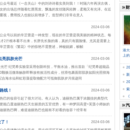
微信公众号最近《一念关山》中的刘诗诗着实美到我！！时隔六年再演古偶，
财
女的出场总伴随着红唇黑发。飘逸的发丝随风轻舞，柔顺又有光泽。在近
重视，费用投入也较以前增多了。造型师们非常在意人
2024-03-06
微信公众号以前的辛芷蕾是一种发型，现在的辛芷蕾是我美丽的精神状态。每
得才2斤根本看不出来，长胖先长脸的痛，真的只有圆脸懂。尤其是需要上
辛芷蕾在《繁花》中的惊艳不需赘述，神秘妩媚，帧帧
港大
上的
点亮肌肤光芒
2024-03-06
肤光芒 纪梵希实验室采用创新科技，平衡水油，推出首款「纪梵希超能晶
2
00颗焕活微珠触肤即释放有效活性成分，丝滑包裹面部肌肤如阳光照彻海
新
AP配合海水仙和虹彩藻提取物配方可抵御肌肤岁月痕迹同
2
索
路线！
2024-03-06
《
迪丽热巴的妆容引起了很大讨论。有人认为，迪丽热巴属于浓颜挂的典型代
更能凸显迪丽热巴天生丽质的五官优势，有一种梦回高雯+芙蕖小师妹的
汽
迪丽热巴啊，难道迪丽热巴也能有不好看的妆容？经常有
救了！
2024-03-06