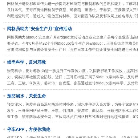
网格员推进反邪教宣传为进一步提高村民防范与抵制邪教的意识和能力，了解邪
良好风气。王哥庄街道网格员于良慧、邱俊燕、董雪松、于春荣、王媛媛深入开
利用巡查时间，通过入户发放宣传材料、面对面宣传以及反邪教网上签名等方式
网格员助力“安全生产月”宣传活动
网格员助力&ldquo;安全生产月&rdquo;宣传活动企业安全生产是每个企业应
要基础。今年6月是第22个全国&ldquo;安全生产月&rdquo;，王哥庄街道
何洵洵积极参与宣传企业安全生产月，并在日常工作中对企业安全问题进行检查
崇尚科学，反对邪教
崇尚科学，反对邪教 为进一步提升工作宣传力度，巩固反邪教工作实效，提高
力，切实筑牢社区安全防线。近日，王哥庄街道开展了&ldquo;崇尚科学、反对邪教
王赛、王敏、何洵洵、姜沛沛、曲聪磊、张茹通过宣传&ldquo;崇尚科学、反对邪
预防溺水，关爱生命
预防溺水，关爱生命高温的热浪时时扑来，溺水事件进入高发期，为每个家庭的
发生，王哥庄网格员王赛、王敏、何洵洵、姜沛沛、曲聪磊、张茹把防溺水工作
查工作，筑牢防溺水安全网。三位网格员在网格日常巡查时进行地毯式排查，加
停车APP，方便你我他