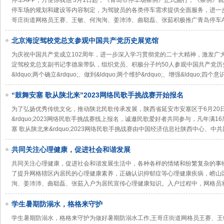
停车APP，方便你我他 3月1日起，《青岛市停车场条例》正式施行，《条例》
停车场的规划和建设等内容制定，为驾驶员的各类停车需求提供全面服务，进一
哥庄街道网格员王赛、王敏、何洵洵、姜沛沛、曲聪磊、张茹积极推广青岛停车A
北京海淀驾校党总支参观中国共产党历史展览馆
为庆祝中国共产党成立102周年，进一步深入学习贯彻党的二十大精神，激发广大
淀驾校党总支副书记李德泉带队，组织党员、积极分子约50人参观中国共产党
&ldquo;两个确立&rdquo;、做到&ldquo;两个维护&rdquo;、增强&ldquo;四个意
“鼓舞安塞 歌从陕北来”2023网络民歌手挑战赛开始报名
为了弘扬优秀传统文化，推动陕北民歌传承发展，陕西省延安市安塞区于6月20日正式
&rdquo;2023网络民歌手挑战赛线上报名，诚邀民歌爱好者共同参与，凡年满16
塞 歌从陕北来&rdquo;2023网络民歌手挑战赛由中国经济信息社陕西中心、中
共同关注心理健康，促进社会和谐发展
共同关注心理健康，促进社会和谐发展生活中，各种各样的情绪和纷繁复杂的事
了提升网格辖区内居民的心理健康素养，正确认识抑郁症等心理健康疾病，崂山
洵、姜沛沛、曲聪磊、张茹入户为居民宣传心理健康知识。入户过程中，网格员
学生暑期防溺水，格格来守护
学生暑期防溺水，格格来守护为做好暑期防溺水工作,王哥庄街道网格员王赛、