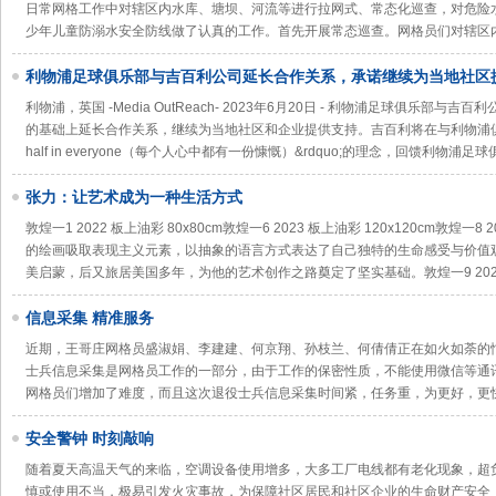
日常网格工作中对辖区内水库、塘坝、河流等进行拉网式、常态化巡查，对危险
少年儿童防溺水安全防线做了认真的工作。首先开展常态巡查。网格员们对辖区
利物浦足球俱乐部与吉百利公司延长合作关系，承诺继续为当地社区
利物浦，英国 -Media OutReach- 2023年6月20日 - 利物浦足球俱乐
的基础上延长合作关系，继续为当地社区和企业提供支持。吉百利将在与利物浦俱乐部的合
half in everyone（每个人心中都有一份慷慨）&rdquo;的理念，回馈利物浦足
张力：让艺术成为一种生活方式
敦煌一1 2022 板上油彩 80x80cm敦煌一6 2023 板上油彩 120x120cm敦煌一8 20
的绘画吸取表现主义元素，以抽象的语言方式表达了自己独特的生命感受与价值
美启蒙，后又旅居美国多年，为他的艺术创作之路奠定了坚实基础。敦煌一9 2022
信息采集 精准服务
近期，王哥庄网格员盛淑娟、李建建、何京翔、孙枝兰、何倩倩正在如火如荼的
士兵信息采集是网格员工作的一部分，由于工作的保密性质，不能使用微信等通
网格员们增加了难度，而且这次退役士兵信息采集时间紧，任务重，为更好，更
安全警钟 时刻敲响
随着夏天高温天气的来临，空调设备使用增多，大多工厂电线都有老化现象，超
慎或使用不当，极易引发火灾事故，为保障社区居民和社区企业的生命财产安全