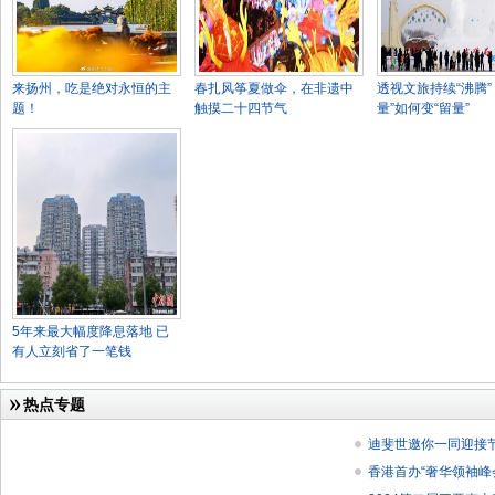
来扬州，吃是绝对永恒的主
春扎风筝夏做伞，在非遗中
透视文旅持续“沸腾”
题！
触摸二十四节气
量”如何变“留量”
5年来最大幅度降息落地 已
有人立刻省了一笔钱
热点专题
迪斐世邀你一同迎接
香港首办“奢华领袖峰