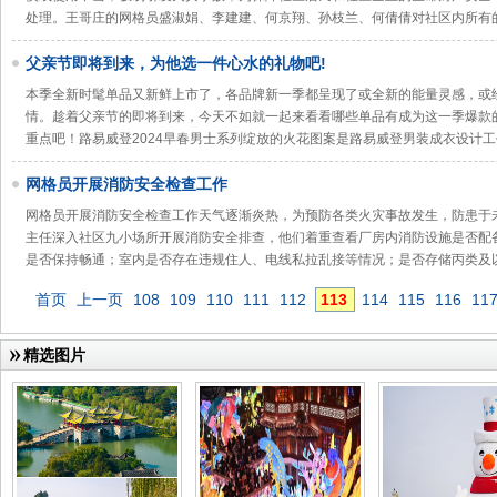
处理。王哥庄的网格员盛淑娟、李建建、何京翔、孙枝兰、何倩倩对社区内所有
父亲节即将到来，为他选一件心水的礼物吧!
本季全新时髦单品又新鲜上市了，各品牌新一季都呈现了或全新的能量灵感，或
情。趁着父亲节的即将到来，今天不如就一起来看看哪些单品有成为这一季爆款
重点吧！路易威登2024早春男士系列绽放的火花图案是路易威登男装成衣设计
网格员开展消防安全检查工作
网格员开展消防安全检查工作天气逐渐炎热，为预防各类火灾事故发生，防患于
主任深入社区九小场所开展消防安全排查，他们着重查看厂房内消防设施是否配
是否保持畅通；室内是否存在违规住人、电线私拉乱接等情况；是否存储丙类及
首页
上一页
108
109
110
111
112
113
114
115
116
11
精选图片