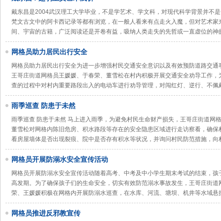
戴东昌是2004武汉理工大学毕业，不是学艺术、学文科，对现代科学背景并不
梵文古文中的阿卡西记录等都有浏览，在一般人看来有点走火入魔，但对艺术家
间、宇宙的古籍，广泛阅读还是开卷有益，吸纳人类走失的先哲或一直虚位的神
网格员助力居民出行安全
网格员助力居民出行安全为进一步增强村民交通安全意识以及有效预防道路交通
王哥庄街道网格员王媛媛、于春荣、董雪松在村内积极开展交通安全劝导工作，
查的过程中对村内重要路段出入的电动车进行劝导管理，对闯红灯、逆行、不佩
雨季巡查 防患于未然
雨季巡查 防患于未然 马上进入雨季，为避免村民生命财产损失，王哥庄街道网
董雪松对网格内陈旧危房、积水路段等存在的安全隐患区域进行走访察看，确保
看房屋墙体是否出现裂痕、院中是否存有积水等状况，并询问村民防范措施，向
网格员开展防溺水安全宣传活动
网格员开展防溺水安全宣传活动随着高考、中考及中小学生期末考试的结束，孩
高发期。为了确保孩子们的生命安全，切实有效防范溺水事故发生，王哥庄街道
荣、王媛媛积极在网格内开展防溺水巡查，在水库、河流、塘坝、机井等水域悬
网格员推进反邪教宣传